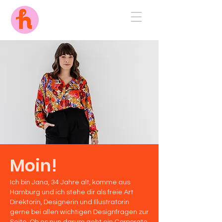
Moin!
Ich bin Jana, 34 Jahre alt, komme aus
Hamburg und ich stehe dir als freie Art
Direktorin, Designerin und Illustratorin
gerne bei allen wichtigen Designfragen zur