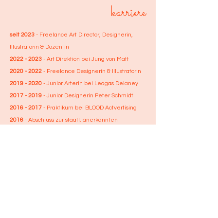
karriere
seit 2023
- Freelance Art Director, Designerin,
Illustratorin & Dozentin
2022 - 2023
- Art Direktion bei Jung von Matt
2020 - 2022
- Freelance Designerin & Illustratorin
2019 - 2020
- Junior Arterin bei Leagas Delaney
2017 - 2019
- Junior Designerin Peter Schmidt
2016 - 2017
- Praktikum bei BLOOD Actvertising
2016
- Abschluss zur staatl. anerkannten
Kommunikationsdesignerin
2013
- B.A. in Business Administration & Marketing
fun facts
Neben meiner Tätigkeit als Kreative bin ich
leidenschaftliche Musikerin, schreibe Songs und
stehe mit meinem Projekt "Harbour Violet" als